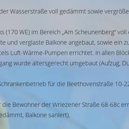
der Wasserstraße voll gedämmt sowie vergrößer
 (170 WE) im Bereich „Am Scheunenberg“ voll en
e und verglaste Balkone angebaut, sowie ein 
s Luft-Wärme-Pumpen errichtet. In allen Blöck
fgang wurde altersgerecht umgebaut (Aufzug, Du
Schrankenbetrieb für die Beethovenstraße 10-
r die Bewohner der Wriezener Straße 68-68c err
gedämmt, Balkone saniert).