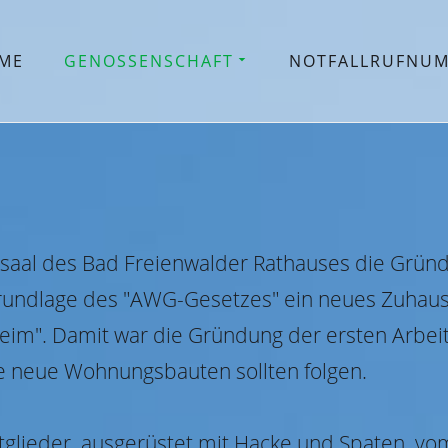
ME
GENOSSENSCHAFT
NOTFALLRUFNU
saal des Bad Freienwalder Rathauses die Grün
 Grundlage des "AWG-Gesetzes" ein neues Zuhau
im". Damit war die Gründung der ersten Arbe
ele neue Wohnungsbauten sollten folgen.
tglieder, ausgerüstet mit Hacke und Spaten, vo