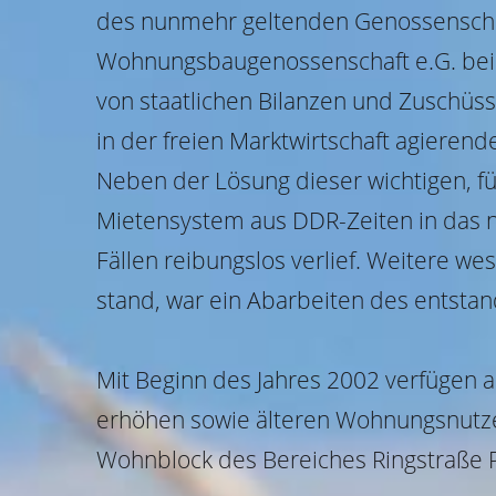
des nunmehr geltenden Genossenscha
Wohnungsbaugenossenschaft e.G. bei 
von staatlichen Bilanzen und Zuschüss
in der freien Marktwirtschaft agier
Neben der Lösung dieser wichtigen, fü
Mietensystem aus DDR-Zeiten in das ne
Fällen reibungslos verlief. Weitere w
stand, war ein Abarbeiten des entst
Mit Beginn des Jahres 2002 verfügen
erhöhen sowie älteren Wohnungsnutze
Wohnblock des Bereiches Ringstraße 